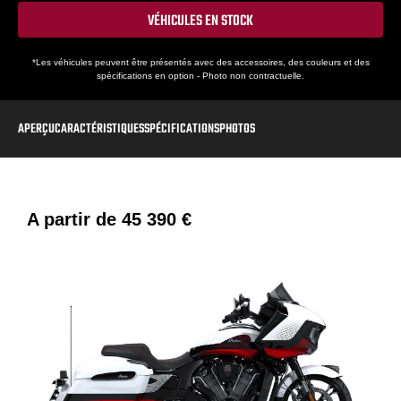
VÉHICULES EN STOCK
*Les véhicules peuvent être présentés avec des accessoires, des couleurs et des
spécifications en option - Photo non contractuelle.
APERÇU
CARACTÉRISTIQUES
SPÉCIFICATIONS
PHOTOS
A partir de
45 390 €