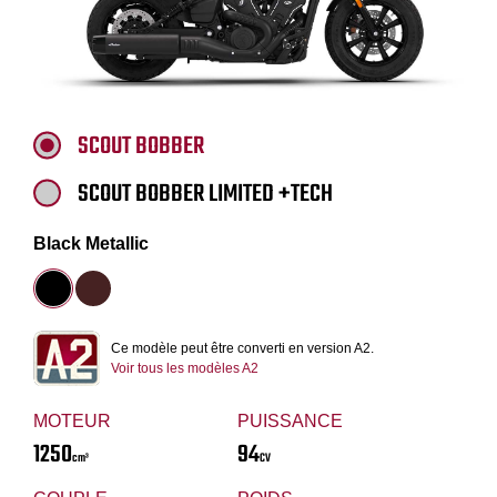
SCOUT BOBBER
SCOUT BOBBER LIMITED +TECH
Black Metallic
Ce modèle peut être converti en version A2.
Voir tous les modèles A2
MOTEUR
PUISSANCE
1250
94
cm³
CV