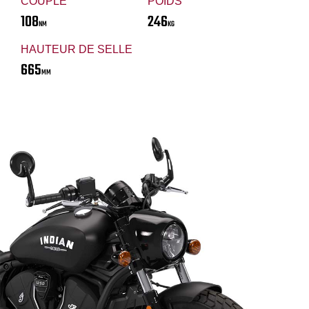
COUPLE
POIDS
108
246
NM
KG
HAUTEUR DE SELLE
665
MM