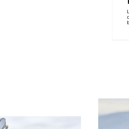
er traditionnel, le pare-brise à
x places touring sont équipés de
rt optimal.
b