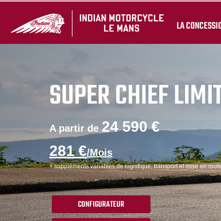
LA CONCESSI
SUPER CHIEF LIMI
24 590 €
A partir de
281 €
/Mois
+ suppléments variables de logistique, transport et mise en route
CONFIGURATEUR