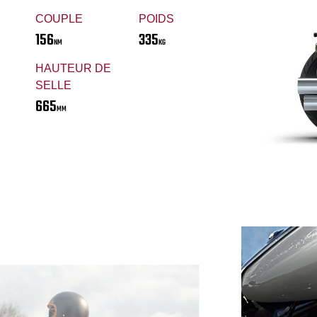
COUPLE
POIDS
156
335
NM
KG
HAUTEUR DE
SELLE
665
MM