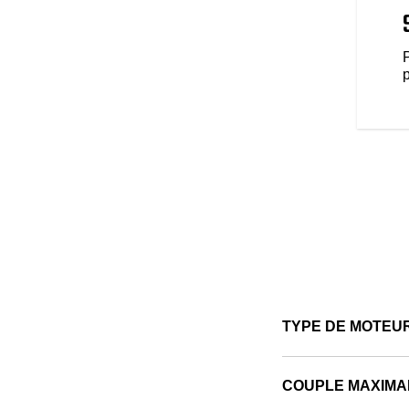
ALITÉS AMÉLIORÉES
alités modernes vous attendent
ointe fonctionnant sous RIDE
 GPS, la connectivité
conduite et plus encore pour
p
nduite. Encore mieux, utilisez le
allé avec Bike Locator, Bike
connecté et informé (les
varient selon le lieu).
TYPE DE MOTEU
COUPLE MAXIMA