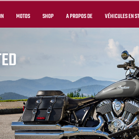
ON
MOTOS
SHOP
A PROPOS DE
VÉHICULES EN S
TED
.