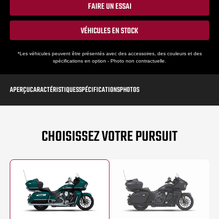
FAIRE UN ESSAI
VÉHICULES EN STOCK
*Les véhicules peuvent être présentés avec des accessoires, des couleurs et des
spécifications en option - Photo non contractuelle.
APERÇU
CARACTÉRISTIQUES
SPÉCIFICATIONS
PHOTOS
CHOISISSEZ VOTRE PURSUIT